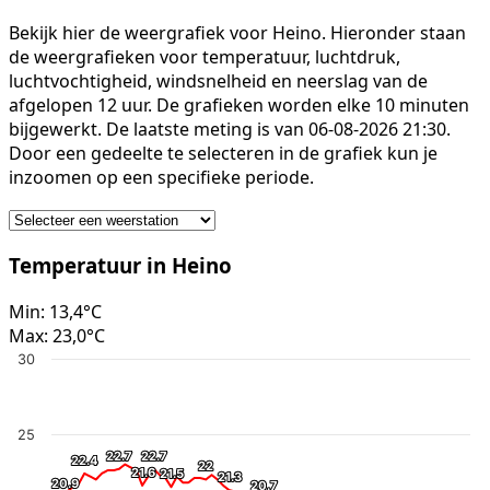
Bekijk hier de weergrafiek voor Heino. Hieronder staan
de weergrafieken voor temperatuur, luchtdruk,
luchtvochtigheid, windsnelheid en neerslag van de
afgelopen 12 uur. De grafieken worden elke 10 minuten
bijgewerkt. De laatste meting is van 06-08-2026 21:30.
Door een gedeelte te selecteren in de grafiek kun je
inzoomen op een specifieke periode.
Temperatuur in Heino
Min:
13,4°C
Max:
23,0°C
30
25
22.7
22.7
22.7
22.7
22.4
22.4
22
22
21.6
21.6
21.5
21.5
21.3
21.3
20.9
20.9
20.7
20.7