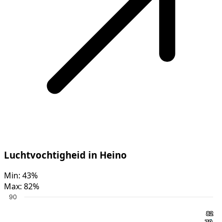
Luchtvochtigheid in Heino
Min:
43%
Max:
82%
90
82
82