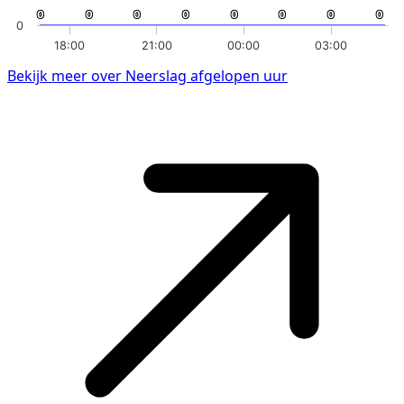
0
0
0
0
0
0
0
0
0
0
0
0
0
0
0
0
0
18:00
21:00
00:00
03:00
Bekijk meer over Neerslag afgelopen uur