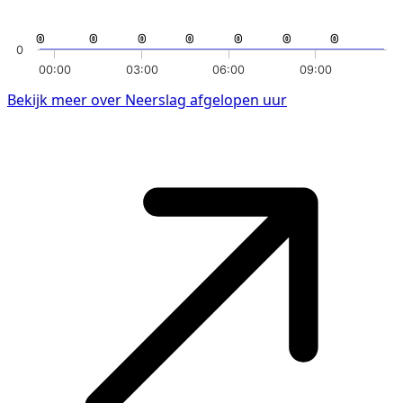
0
0
0
0
0
0
0
0
0
0
0
0
0
0
0
00:00
03:00
06:00
09:00
Bekijk meer over Neerslag afgelopen uur