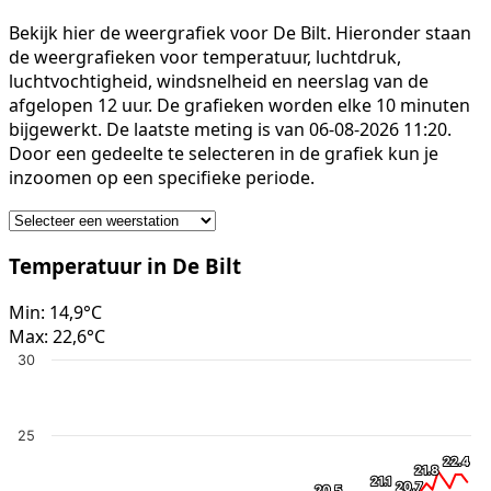
Bekijk hier de weergrafiek voor De Bilt. Hieronder staan
de weergrafieken voor temperatuur, luchtdruk,
luchtvochtigheid, windsnelheid en neerslag van de
afgelopen 12 uur. De grafieken worden elke 10 minuten
bijgewerkt. De laatste meting is van 06-08-2026 11:20.
Door een gedeelte te selecteren in de grafiek kun je
inzoomen op een specifieke periode.
Temperatuur in De Bilt
Min:
14,9°C
Max:
22,6°C
30
25
22.4
22.4
21.8
21.8
21.1
21.1
20.7
20.7
20.5
20.5