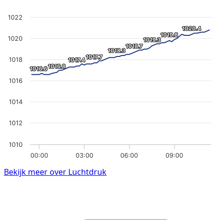
1022
1020.4
1020.4
1019.8
1019.8
1020
1019.3
1019.3
1018.7
1018.7
1018.3
1018.3
1017.7
1017.7
1018
1017.4
1017.4
1016.8
1016.8
1016.6
1016.6
1016
1014
1012
1010
00:00
03:00
06:00
09:00
Bekijk meer over Luchtdruk