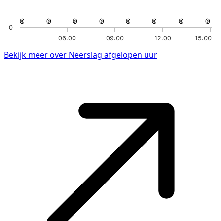
0
0
0
0
0
0
0
0
0
0
0
0
0
0
0
0
0
06:00
09:00
12:00
15:00
Bekijk meer over Neerslag afgelopen uur