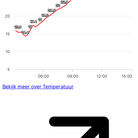
22.9
22.9
22
22
20.6
20.6
19.2
19.2
20
18
18
17.4
17.4
16
16
15.9
15.9
14.4
14.4
15
10
5
06:00
09:00
12:00
15:00
Bekijk meer over Temperatuur