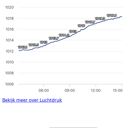
1020
1017.9
1017.9
1018
1017.3
1017.3
1016.7
1016.7
1016
1016
1016
1015
1015
1014.3
1014.3
1013.7
1013.7
1014
1013
1013
1012.5
1012.5
1012.1
1012.1
1012
1010
1008
1006
06:00
09:00
12:00
15:00
Bekijk meer over Luchtdruk