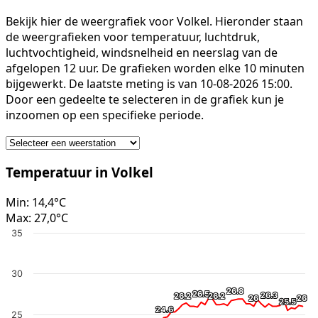
Bekijk hier de weergrafiek voor Volkel. Hieronder staan
de weergrafieken voor temperatuur, luchtdruk,
luchtvochtigheid, windsnelheid en neerslag van de
afgelopen 12 uur. De grafieken worden elke 10 minuten
bijgewerkt. De laatste meting is van 10-08-2026 15:00.
Door een gedeelte te selecteren in de grafiek kun je
inzoomen op een specifieke periode.
Temperatuur in Volkel
Min:
14,4°C
Max:
27,0°C
35
30
26.8
26.8
26.5
26.5
26.3
26.3
26.2
26.2
26.2
26.2
26
26
26
26
25.5
25.5
24.6
24.6
25