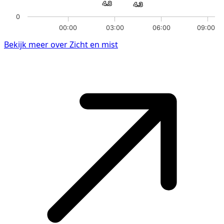
4.8
4.8
4.3
4.3
0
00:00
03:00
06:00
09:00
Bekijk meer over Zicht en mist