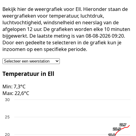
Bekijk hier de weergrafiek voor Ell. Hieronder staan de
weergrafieken voor temperatuur, luchtdruk,
luchtvochtigheid, windsnelheid en neerslag van de
afgelopen 12 uur. De grafieken worden elke 10 minuten
bijgewerkt. De laatste meting is van 08-08-2026 09:20.
Door een gedeelte te selecteren in de grafiek kun je
inzoomen op een specifieke periode.
Temperatuur in Ell
Min:
7,3°C
Max:
22,6°C
30
25
21.7
21.7
20.5
20.5
20
18.8
18.8