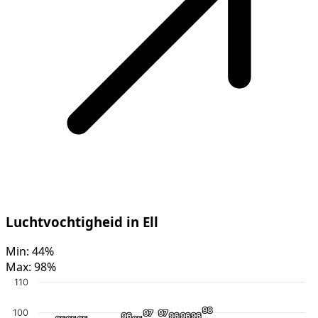
Luchtvochtigheid in Ell
Min:
44%
Max:
98%
110
98
98
100
97
97
97
97
96
96
96
96
96
96
96
96